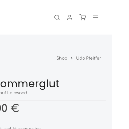
Warenkorb enthält 0
Shop
Udo Pfeiffer
sommerglut
auf Leinwand
00 €
St. zzgl. Versandkosten