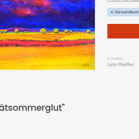
Versandkost
Künstler:
Udo Pfeiffer
pätsommerglut"