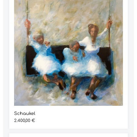
Schaukel
Regulärer Preis:
2.400,00 €