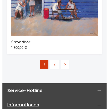
Strandbar I
Regulärer Preis:
1.800,00 €
1
2
Seite
Seite
Service-Hotline
Informationen