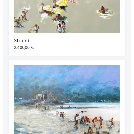
Strand
Regulärer Preis:
2.400,00 €