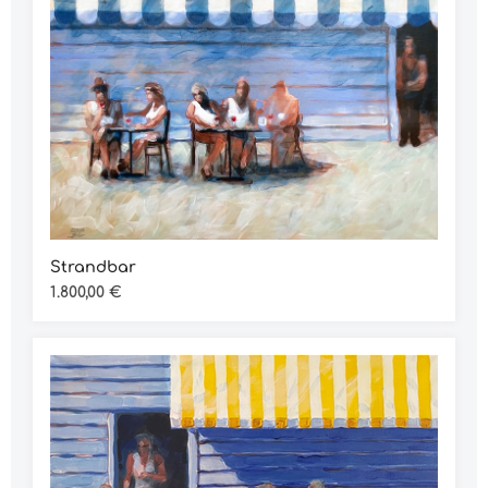
Strandbar
Regulärer Preis:
1.800,00 €