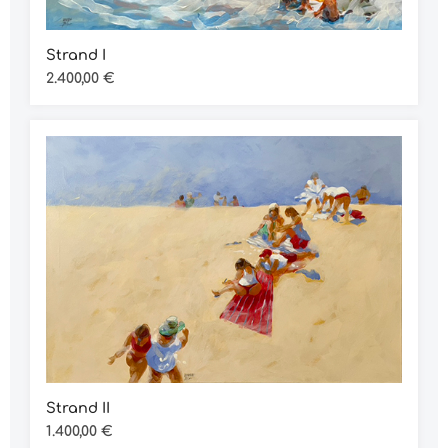
Strand I
Regulärer Preis:
2.400,00 €
Strand II
Regulärer Preis:
1.400,00 €