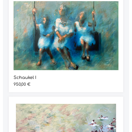
Schaukel I
Regulärer Preis:
950,00 €