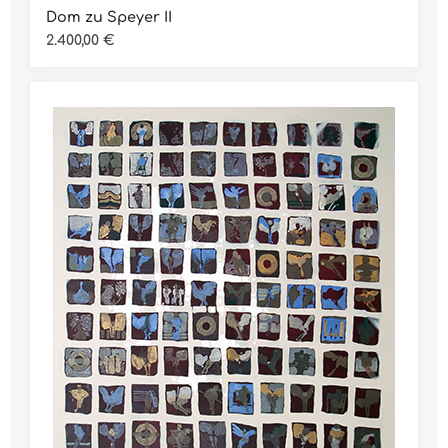
Dom zu Speyer II
Regulärer Preis:
2.400,00 €