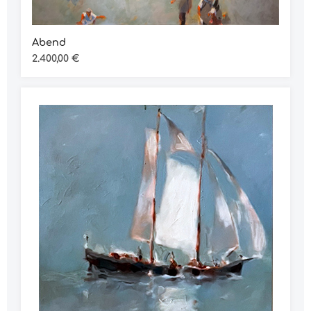
Abend
Regulärer Preis:
2.400,00 €