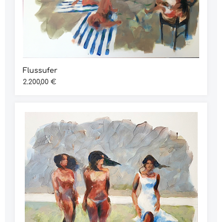
Flussufer
Regulärer Preis:
2.200,00 €