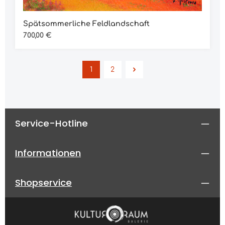
Spätsommerliche Feldlandschaft
Regulärer Preis:
700,00 €
1
2
Seite
Seite
Service-Hotline
Informationen
Shopservice