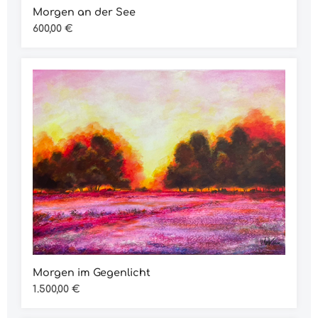
Morgen an der See
Regulärer Preis:
600,00 €
Morgen im Gegenlicht
Regulärer Preis:
1.500,00 €