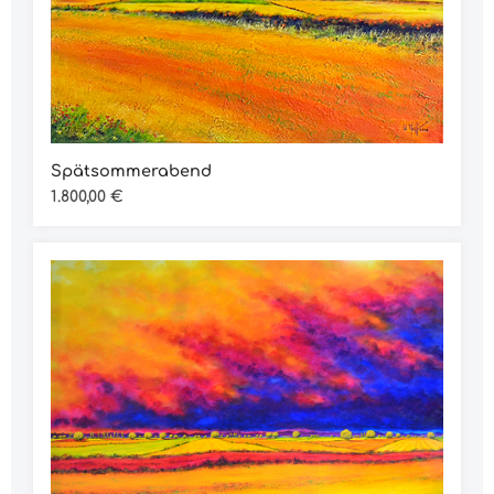
Spätsommerabend
Regulärer Preis:
1.800,00 €