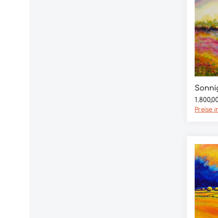
Sonni
Regulär
1.800,0
Preise 