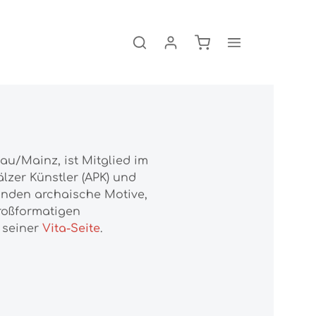
Warenkorb enthält 0
au/Mainz, ist Mitglied im
lzer Künstler (APK) und
binden archaische Motive,
roßformatigen
 seiner
Vita-Seite
.