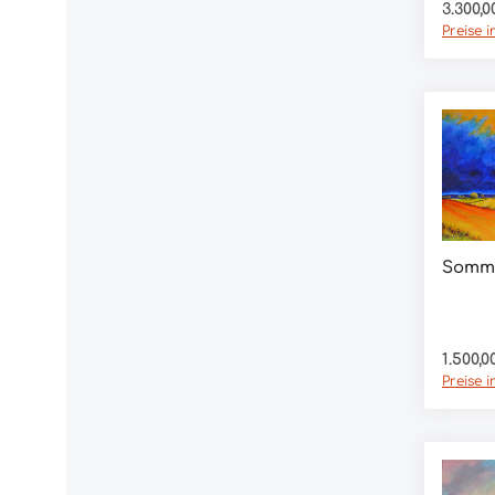
Regulär
3.300,0
Preise 
Somm
Regulär
1.500,0
Preise 