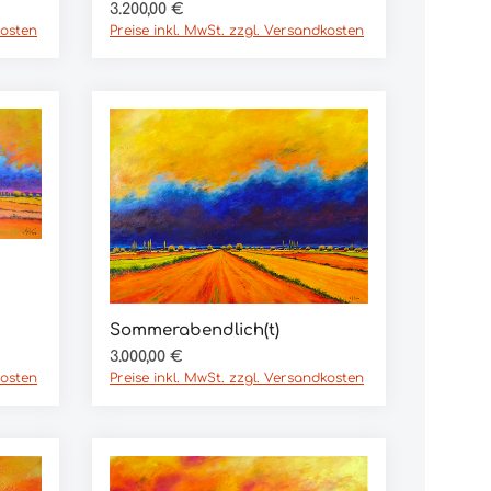
Regulärer Preis:
3.200,00 €
kosten
Preise inkl. MwSt. zzgl. Versandkosten
Sommerabendlich(t)
In den Warenkorb
Regulärer Preis:
3.000,00 €
kosten
Preise inkl. MwSt. zzgl. Versandkosten