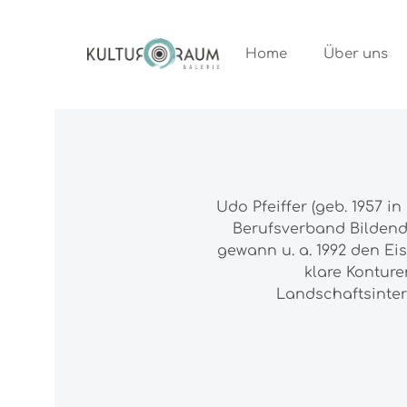
ngen
Zur Hauptnavigation springen
Home
Über uns
Udo Pfeiffer (geb. 1957 
Berufsverband Bildende
gewann u. a. 1992 den Ei
klare Kontur
Landschaftsinter