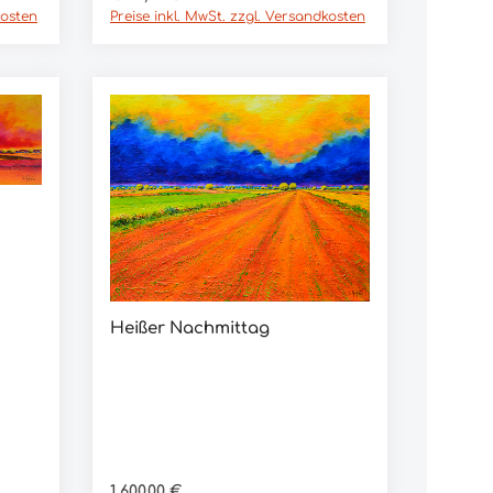
kosten
Preise inkl. MwSt. zzgl. Versandkosten
Heißer Nachmittag
In den Warenkorb
Regulärer Preis:
1.600,00 €