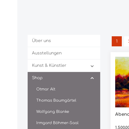
Über uns
1
Seite
Ausstellungen
Kunst & Künstler
Shop
Otmar Alt
Thomas Baumgärtel
Wolfgang Blanke
Abend
Irmgard Böhmer-Saal
Regulär
1.500,0