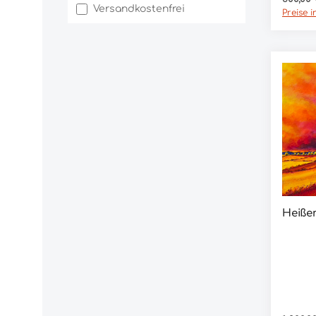
Filter hinzufügen: Versandkostenfrei
Versandkostenfrei
Preise 
Heiße