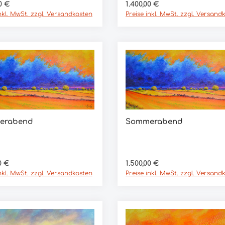
In den Warenkorb
er Preis:
Regulärer Preis:
0 €
1.400,00 €
inkl. MwSt. zzgl. Versandkosten
Preise inkl. MwSt. zzgl. Versand
erabend
Sommerabend
In den Warenkorb
In den Warenkorb
er Preis:
Regulärer Preis:
0 €
1.500,00 €
inkl. MwSt. zzgl. Versandkosten
Preise inkl. MwSt. zzgl. Versand