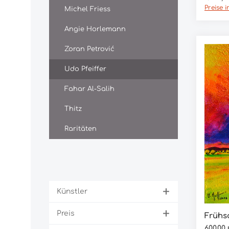
Preise 
Michel Friess
Angie Horlemann
Zoran Petrović
Udo Pfeiffer
Fahar Al-Salih
Thitz
Raritäten
Künstler
Preis
Frühs
Regulär
600,00