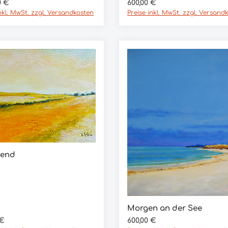
In den Warenkorb
er Preis:
Regulärer Preis:
0 €
600,00 €
inkl. MwSt. zzgl. Versandkosten
Preise inkl. MwSt. zzgl. Versand
bend
In den Warenkorb
Morgen an der See
In den Warenkorb
er Preis:
Regulärer Preis:
 €
600,00 €