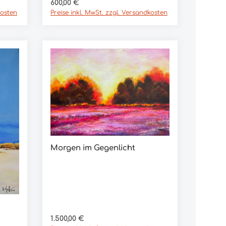
In den Warenkorb
Regulärer Preis:
600,00 €
kosten
Preise inkl. MwSt. zzgl. Versandkosten
Morgen im Gegenlicht
In den Warenkorb
Regulärer Preis:
1.500,00 €